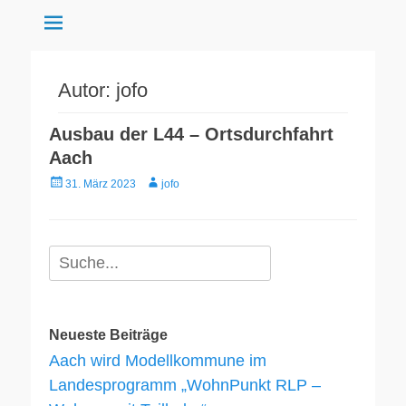
Aach
Autor:
jofo
Ausbau der L44 – Ortsdurchfahrt
Aach
Gepostet
Autor
31. März 2023
jofo
am
Suche
für:
Neueste Beiträge
Aach wird Modellkommune im
Landesprogramm „WohnPunkt RLP –