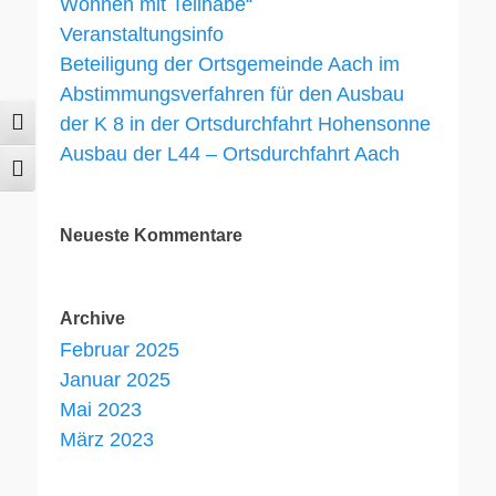
Wohnen mit Teilhabe“
Veranstaltungsinfo
Beteiligung der Ortsgemeinde Aach im
Abstimmungsverfahren für den Ausbau
der K 8 in der Ortsdurchfahrt Hohensonne
Umschalten auf hohe Kontraste
Ausbau der L44 – Ortsdurchfahrt Aach
Schrift vergrößern
Neueste Kommentare
Archive
Februar 2025
Januar 2025
Mai 2023
März 2023