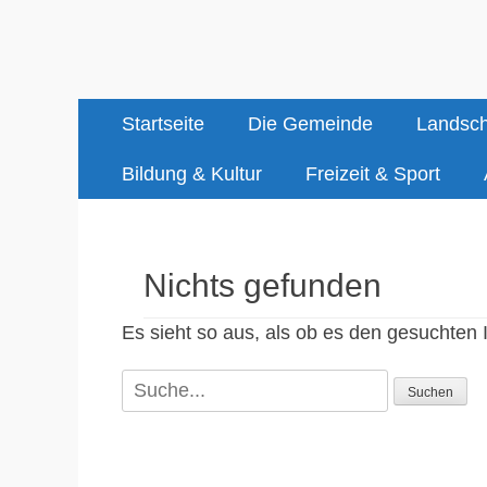
Aach
Erstes
Zum
Startseite
Die Gemeinde
Landsch
Inhalt:
Menü
Bildung & Kultur
Freizeit & Sport
Nichts gefunden
Es sieht so aus, als ob es den gesuchten 
Suche
für: